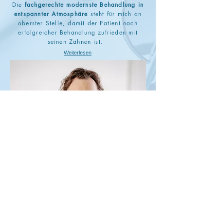
Die
fachgerechte modernste Behandlung in
entspannter Atmosphäre
steht für mich an
oberster Stelle, damit der Patient nach
erfolgreicher Behandlung zufrieden mit
seinen Zähnen ist.
Weiterlesen
Kontakt